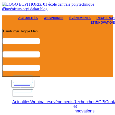
ACTUALITÉS
WEBINAIRES
ÉVÉNEMENTS
RECHERCH
ET INNOVATION
Hamburger Toggle Menu
L'ÉCOLE
ECPI-Training
L'ÉCOLE
ECPI-Training
Actualités
Webinaires
événements
Recherches
ECPI
Cont
et
Innovations